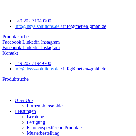
+49 202 71949700
info
@hsys-solutions.de
/ info
@metten-gmbh.de
Produktsuche
Facebook
Linkedin
Instagram
Facebook
Linkedin
Instagram
Kontakt
+49 202 71949700
info
@hsys-solutions.de
/ info
@metten-gmbh.de
Produktsuche
Über Uns
Firmenphilosophie
Leistungen
Beratung
Fertigung
Kundenspezifische Produkte
Musterbestellung