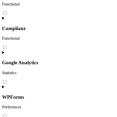
Functional
Consent
to
service
wpml
Complianz
Functional
Consent
to
service
complianz
Google Analytics
Statistics
Consent
to
service
google-
WPForms
analytics
Preferences
Consent