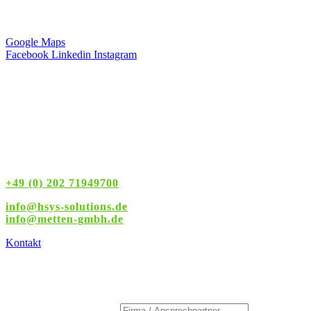
42349 Wuppertal
Deutschland
Google Maps
Facebook
Linkedin
Instagram
Servicezeiten
Montag – Freitag
8:00 – 16:00 Uhr
+49 (0) 202 71949700
info@hsys-solutions.de
info
@metten-gmbh.de
Kontakt
Rückrufservice
Firma / Ansprechpartner
*