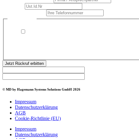
Ust.Id.Nr
*
Ihre Telefonnummer
*
/
Datenschutz
*
Ihre
Ich bin damit einverstanden, dass Hagemann Systems
Solutions mich kontaktiert (telefonisch oder per E-Mail)
und meine angegebenen Daten speichert. Ich kann dieser
Zustimmung jederzeit widerrufen.
Jetzt Rückruf erbitten
© MD by Hagemann Systems Solutions GmbH 2026
Impressum
Datenschutzerklärung
AGB
Cookie-Richtlinie (EU)
Impressum
Datenschutzerklärung