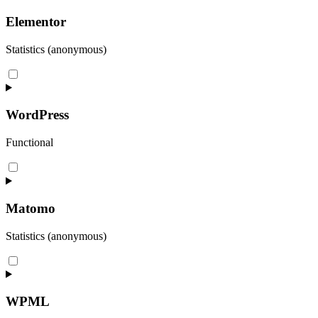
Elementor
Statistics (anonymous)
Consent
to
service
elementor
WordPress
Functional
Consent
to
service
wordpress
Matomo
Statistics (anonymous)
Consent
to
service
matomo
WPML