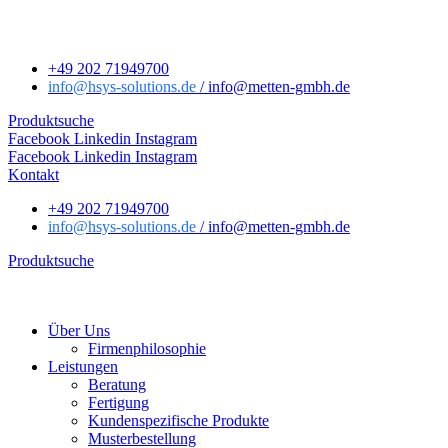
+49 202 71949700
info
@hsys-solutions.de
/ info
@metten-gmbh.de
Produktsuche
Facebook
Linkedin
Instagram
Facebook
Linkedin
Instagram
Kontakt
+49 202 71949700
info
@hsys-solutions.de
/ info
@metten-gmbh.de
Produktsuche
Über Uns
Firmenphilosophie
Leistungen
Beratung
Fertigung
Kundenspezifische Produkte
Musterbestellung