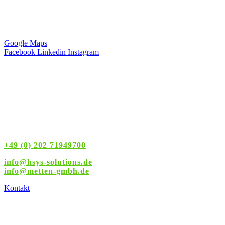
Hauptstr. 74
42349 Wuppertal
Deutschland
Google Maps
Facebook
Linkedin
Instagram
Servicezeiten
Montag – Freitag
8:00 – 16:00 Uhr
+49 (0) 202 71949700
info@hsys-solutions.de
info
@metten-gmbh.de
Kontakt
Rückrufservice