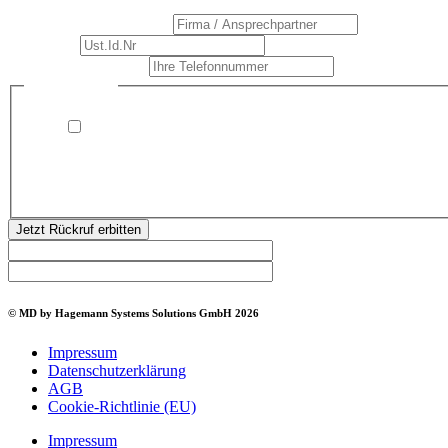
Firma
Firma / Ansprechpartner
*
/
Ust.Id.Nr
*
Ihre Telefonnummer
*
Datenschutz
*
Ich bin damit einverstanden, dass Hagemann Systems
Solutions mich kontaktiert (telefonisch oder per E-Mail)
und meine angegebenen Daten speichert. Ich kann dieser
Zustimmung jederzeit widerrufen.
Jetzt Rückruf erbitten
© MD by Hagemann Systems Solutions GmbH 2026
Impressum
Datenschutzerklärung
AGB
Cookie-Richtlinie (EU)
Impressum