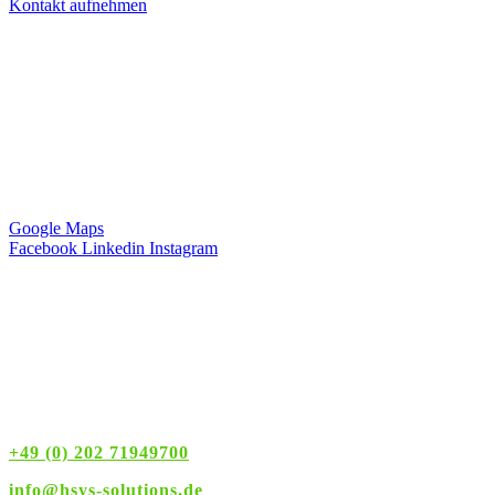
Kontakt aufnehmen
Anschrift
Hagemann Systems Solutions GmbH
Hauptstr. 74
42349 Wuppertal
Deutschland
Google Maps
Facebook
Linkedin
Instagram
Servicezeiten
Montag – Freitag
8:00 – 16:00 Uhr
+49 (0) 202 71949700
info@hsys-solutions.de