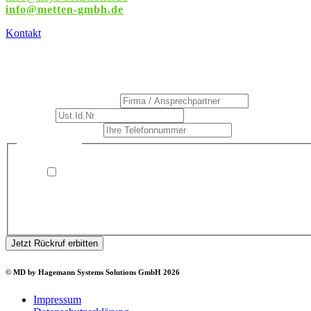
info
@metten-gmbh.de
Kontakt
Rückrufservice
Firma / Ansprechpartner
*
Ust.Id.Nr
*
Ihre Telefonnummer
*
Firma
Datenschutz
*
Ust.Id.Nr
Telefonnummer
Ich bin damit einverstanden, dass Hagemann Systems
Solutions mich kontaktiert (telefonisch oder per E-Mail)
und meine angegebenen Daten speichert. Ich kann dieser
Zustimmung jederzeit widerrufen.
Jetzt Rückruf erbitten
© MD by Hagemann Systems Solutions GmbH 2026
Impressum