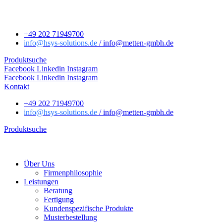
+49 202 71949700
info
@hsys-solutions.de
/ info
@metten-gmbh.de
Produktsuche
Facebook
Linkedin
Instagram
Facebook
Linkedin
Instagram
Kontakt
+49 202 71949700
info
@hsys-solutions.de
/ info
@metten-gmbh.de
Produktsuche
Über Uns
Firmenphilosophie
Leistungen
Beratung
Fertigung
Kundenspezifische Produkte
Musterbestellung