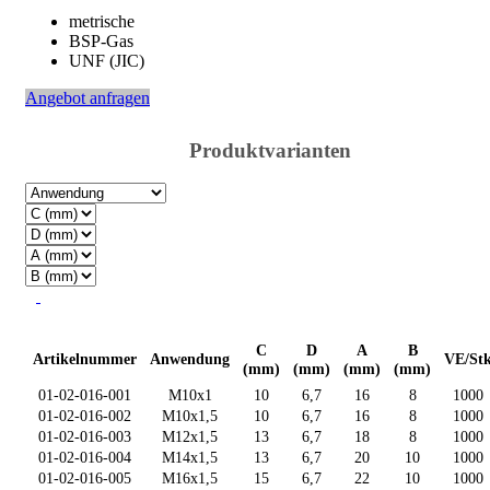
metrische
BSP-Gas
UNF (JIC)
Angebot anfragen
Produktvarianten
C
D
A
B
Artikelnummer
Anwendung
VE/St
(mm)
(mm)
(mm)
(mm)
01-02-016-001
M10x1
10
6,7
16
8
1000
01-02-016-002
M10x1,5
10
6,7
16
8
1000
01-02-016-003
M12x1,5
13
6,7
18
8
1000
01-02-016-004
M14x1,5
13
6,7
20
10
1000
01-02-016-005
M16x1,5
15
6,7
22
10
1000