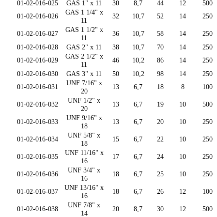
01-02-016-025
GAS 1" x 11
30
8,7
44
12
500
GAS 1 1/4" x
01-02-016-026
32
10,7
52
14
250
11
GAS 1 1/2" x
01-02-016-027
36
10,7
58
14
250
11
01-02-016-028
GAS 2" x 11
38
10,7
70
14
250
GAS 2 1/2" x
01-02-016-029
46
10,2
86
14
250
11
01-02-016-030
GAS 3" x 11
50
10,2
98
14
250
UNF 7/16" x
01-02-016-031
13
6,7
18
8
100
20
UNF 1/2" x
01-02-016-032
13
6,7
19
10
500
20
UNF 9/16" x
01-02-016-033
13
6,7
20
10
250
18
UNF 5/8" x
01-02-016-034
15
6,7
22
10
250
18
UNF 11/16" x
01-02-016-035
17
6,7
24
10
250
16
UNF 3/4" x
01-02-016-036
18
6,7
25
10
250
16
UNF 13/16" x
01-02-016-037
18
6,7
26
12
100
16
UNF 7/8" x
01-02-016-038
20
8,7
30
12
500
14