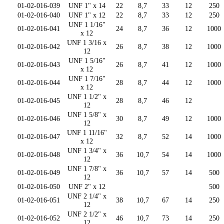
01-02-016-039
UNF 1" x 14
22
8,7
33
12
250
01-02-016-040
UNF 1" x 12
22
8,7
33
12
250
UNF 1 1/16"
01-02-016-041
24
8,7
36
12
1000
x 12
UNF 1 3/16 x
01-02-016-042
26
8,7
38
12
1000
12
UNF 1 5/16"
01-02-016-043
26
8,7
41
12
1000
x 12
UNF 1 7/16"
01-02-016-044
28
8,7
44
12
1000
x 12
UNF 1 1/2" x
01-02-016-045
28
8,7
46
12
12
UNF 1 5/8" x
01-02-016-046
30
8,7
49
12
1000
12
UNF 1 11/16"
01-02-016-047
32
8,7
52
14
1000
x 12
UNF 1 3/4" x
01-02-016-048
36
10,7
54
14
1000
12
UNF 1 7/8" x
01-02-016-049
36
10,7
57
14
500
12
01-02-016-050
UNF 2" x 12
500
UNF 2 1/4" x
01-02-016-051
38
10,7
67
14
250
12
UNF 2 1/2" x
01-02-016-052
46
10,7
73
14
250
12