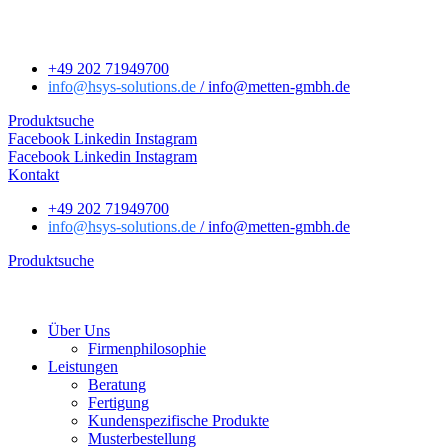
+49 202 71949700
info
@hsys-solutions.de
/ info
@metten-gmbh.de
Produktsuche
Facebook
Linkedin
Instagram
Facebook
Linkedin
Instagram
Kontakt
+49 202 71949700
info
@hsys-solutions.de
/ info
@metten-gmbh.de
Produktsuche
Über Uns
Firmenphilosophie
Leistungen
Beratung
Fertigung
Kundenspezifische Produkte
Musterbestellung