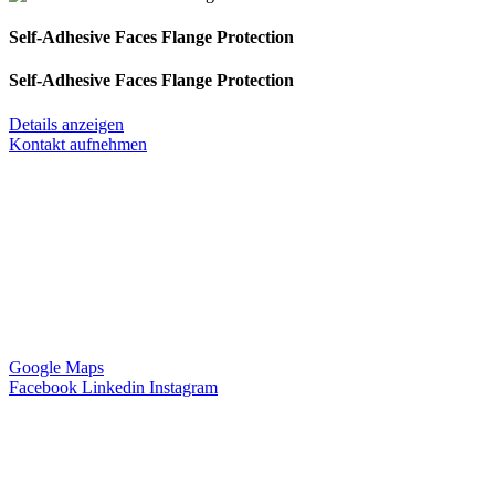
Self-Adhesive Faces Flange Protection
Self-Adhesive Faces Flange Protection
Details anzeigen
Kontakt aufnehmen
Anschrift
Hagemann Systems Solutions GmbH
Hauptstr. 74
42349 Wuppertal
Deutschland
Google Maps
Facebook
Linkedin
Instagram
Servicezeiten