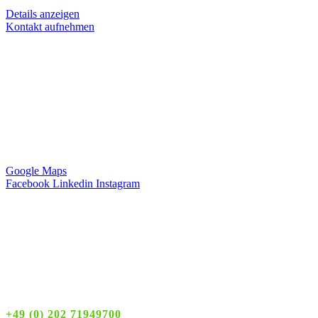
Details anzeigen
Kontakt aufnehmen
Anschrift
Hagemann Systems Solutions GmbH
Hauptstr. 74
42349 Wuppertal
Deutschland
Google Maps
Facebook
Linkedin
Instagram
Servicezeiten
Montag – Freitag
8:00 – 16:00 Uhr
+49 (0) 202 71949700