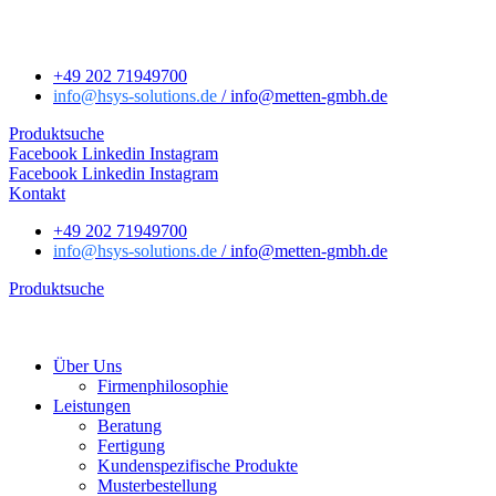
+49 202 71949700
info
@hsys-solutions.de
/ info
@metten-gmbh.de
Produktsuche
Facebook
Linkedin
Instagram
Facebook
Linkedin
Instagram
Kontakt
+49 202 71949700
info
@hsys-solutions.de
/ info
@metten-gmbh.de
Produktsuche
Über Uns
Firmenphilosophie
Leistungen
Beratung
Fertigung
Kundenspezifische Produkte
Musterbestellung