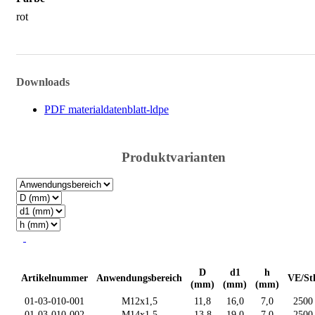
rot
Downloads
PDF materialdatenblatt-ldpe
Produktvarianten
D
d1
h
Artikelnummer
Anwendungsbereich
VE/St
(mm)
(mm)
(mm)
01-03-010-001
M12x1,5
11,8
16,0
7,0
2500
01-03-010-002
M14x1,5
13,8
19,0
7,0
2500