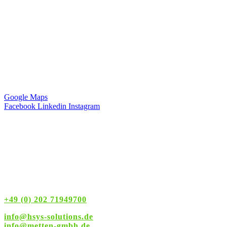
Anschrift
Hagemann Systems Solutions GmbH
Hauptstr. 74
42349 Wuppertal
Deutschland
Google Maps
Facebook
Linkedin
Instagram
Servicezeiten
Montag – Freitag
8:00 – 16:00 Uhr
+49 (0) 202 71949700
info@hsys-solutions.de
info
@metten-gmbh.de