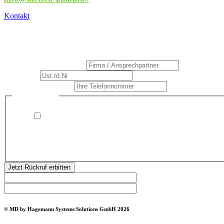
Kontakt
Rückrufservice
Firma / Ansprechpartner
*
Ust.Id.Nr
*
Ihre Telefonnummer
*
/
Datenschutz
*
Ansprechpartner
Ust.Id.Nr
Ich bin damit einverstanden, dass Hagemann Systems
Solutions mich kontaktiert (telefonisch oder per E-Mail)
und meine angegebenen Daten speichert. Ich kann dieser
Zustimmung jederzeit widerrufen.
Jetzt Rückruf erbitten
© MD by Hagemann Systems Solutions GmbH 2026