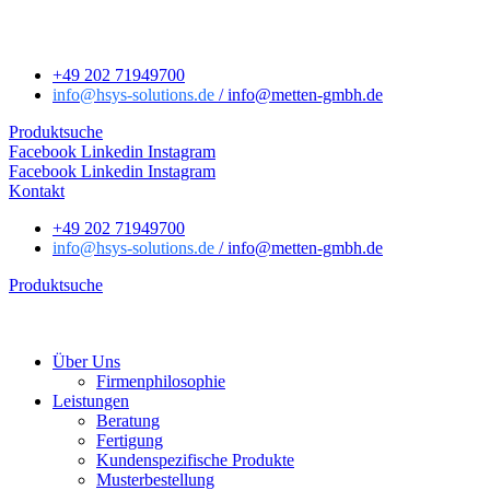
+49 202 71949700
info
@hsys-solutions.de
/ info
@metten-gmbh.de
Produktsuche
Facebook
Linkedin
Instagram
Facebook
Linkedin
Instagram
Kontakt
+49 202 71949700
info
@hsys-solutions.de
/ info
@metten-gmbh.de
Produktsuche
Über Uns
Firmenphilosophie
Leistungen
Beratung
Fertigung
Kundenspezifische Produkte
Musterbestellung