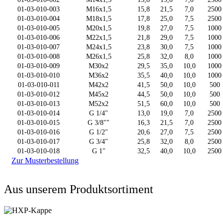
01-03-010-003
M16x1,5
15,8
21,5
7,0
2500
01-03-010-004
M18x1,5
17,8
25,0
7,5
2500
01-03-010-005
M20x1,5
19,8
27,0
7,5
1000
01-03-010-006
M22x1,5
21,8
29,0
7,5
1000
01-03-010-007
M24x1,5
23,8
30,0
7,5
1000
01-03-010-008
M26x1,5
25,8
32,0
8,0
1000
01-03-010-009
M30x2
29,5
35,0
10,0
1000
01-03-010-010
M36x2
35,5
40,0
10,0
1000
01-03-010-011
M42x2
41,5
50,0
10,0
500
01-03-010-012
M45x2
44,5
50,0
10,0
500
01-03-010-013
M52x2
51,5
60,0
10,0
500
01-03-010-014
G 1/4"
13,0
19,0
7,0
2500
01-03-010-015
G 3/8""
16,3
21,5
7,0
2500
01-03-010-016
G 1/2"
20,6
27,0
7,5
2500
01-03-010-017
G 3/4"
25,8
32,0
8,0
2500
01-03-010-018
G 1"
32,5
40,0
10,0
2500
Zur Musterbestellung
Aus unserem Produktsortiment