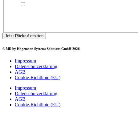
Ich bin damit einverstanden, dass Hagemann Systems
Solutions mich kontaktiert (telefonisch oder per E-Mail)
und meine angegebenen Daten speichert. Ich kann dieser
Zustimmung jederzeit widerrufen.
Jetzt Rückruf erbitten
© MD by Hagemann Systems Solutions GmbH 2026
Impressum
Datenschutzerklärung
AGB
Cookie-Richtlinie (EU)
Impressum
Datenschutzerklärung
AGB
Cookie-Richtlinie (EU)