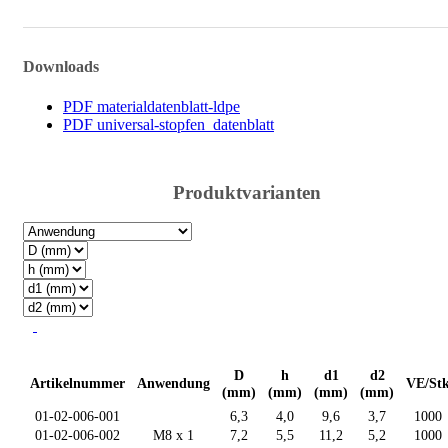
Downloads
PDF materialdatenblatt-ldpe
PDF universal-stopfen_datenblatt
Produktvarianten
D
h
d1
d2
Artikelnummer
Anwendung
VE/St
(mm)
(mm)
(mm)
(mm)
01-02-006-001
6,3
4,0
9,6
3,7
1000
01-02-006-002
M8 x 1
7,2
5,5
11,2
5,2
1000