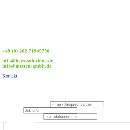
Servicezeiten
Montag – Freitag
8:00 – 16:00 Uhr
+49 (0) 202 71949700
info@hsys-solutions.de
info
@metten-gmbh.de
Kontakt
Rückrufservice
Firma / Ansprechpartner
*
Ust.Id.Nr
*
Ihre Telefonnummer
*
/
Datenschutz
*
Ihre