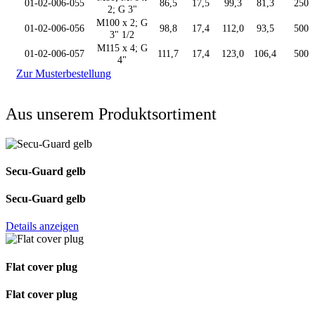
01-02-006-055
86,5
17,5
99,3
81,3
250
2; G 3"
M100 x 2; G
01-02-006-056
98,8
17,4
112,0
93,5
500
3" 1/2
M115 x 4; G
01-02-006-057
111,7
17,4
123,0
106,4
500
4"
Zur Musterbestellung
Aus unserem Produktsortiment
Secu-Guard gelb
Secu-Guard gelb
Details anzeigen
Flat cover plug
Flat cover plug