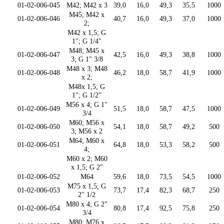
01-02-006-045
M42; M42 x 3
39,0
16,0
49,3
35,5
1000
M45; M42 x
01-02-006-046
40,7
16,0
49,3
37,0
1000
2;
M42 x 1,5; G
1"; G 1/4"
M48; M45 x
01-02-006-047
42,5
16,0
49,3
38,8
1000
3; G 1" 3/8
M48 x 3; M48
01-02-006-048
46,2
18,0
58,7
41,9
1000
x 2;
M48x 1,5; G
1"; G 1/2"
M56 x 4; G 1"
01-02-006-049
51,5
18,0
58,7
47,5
1000
3/4
M60; M56 x
01-02-006-050
54,1
18,0
58,7
49,2
500
3; M56 x 2
M64; M60 x
01-02-006-051
64,8
18,0
53,3
58,2
500
4;
M60 x 2; M60
x 1,5; G 2"
01-02-006-052
M64
59,6
18,0
73,5
54,5
1000
M75 x 1,5; G
01-02-006-053
73,7
17,4
82,3
68,7
250
2" 1/2
M80 x 4; G 2"
01-02-006-054
80,8
17,4
92,5
75,8
250
3/4
M80; M76 x