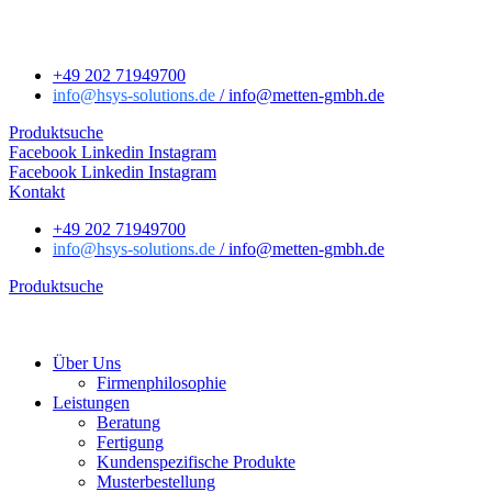
+49 202 71949700
info
@hsys-solutions.de
/ info
@metten-gmbh.de
Produktsuche
Facebook
Linkedin
Instagram
Facebook
Linkedin
Instagram
Kontakt
+49 202 71949700
info
@hsys-solutions.de
/ info
@metten-gmbh.de
Produktsuche
Über Uns
Firmenphilosophie
Leistungen
Beratung
Fertigung
Kundenspezifische Produkte
Musterbestellung