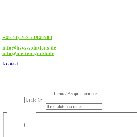
Servicezeiten
Montag – Freitag
8:00 – 16:00 Uhr
+49 (0) 202 71949700
info@hsys-solutions.de
info
@metten-gmbh.de
Kontakt
Rückrufservice
Firma / Ansprechpartner
*
Ust.Id.Nr
*
Ihre Telefonnummer
*
Telefonnummer
Datenschutz
*
Datenschutz
Firma
Ich bin damit einverstanden, dass Hagemann Systems
Solutions mich kontaktiert (telefonisch oder per E-Mail)
und meine angegebenen Daten speichert. Ich kann dieser