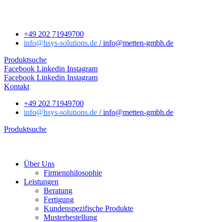
+49 202 71949700
info
@hsys-solutions.de
/ info
@metten-gmbh.de
Produktsuche
Facebook
Linkedin
Instagram
Facebook
Linkedin
Instagram
Kontakt
+49 202 71949700
info
@hsys-solutions.de
/ info
@metten-gmbh.de
Produktsuche
Über Uns
Firmenphilosophie
Leistungen
Beratung
Fertigung
Kundenspezifische Produkte
Musterbestellung