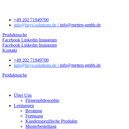
+49 202 71949700
info
@hsys-solutions.de
/ info
@metten-gmbh.de
Produktsuche
Facebook
Linkedin
Instagram
Facebook
Linkedin
Instagram
Kontakt
+49 202 71949700
info
@hsys-solutions.de
/ info
@metten-gmbh.de
Produktsuche
Über Uns
Firmenphilosophie
Leistungen
Beratung
Fertigung
Kundenspezifische Produkte
Musterbestellung