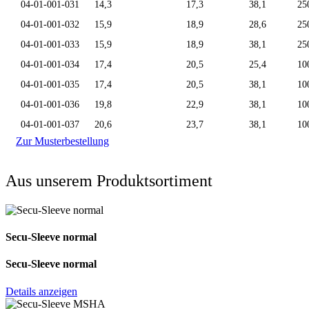
04-01-001-031
14,3
17,3
38,1
25
04-01-001-032
15,9
18,9
28,6
25
04-01-001-033
15,9
18,9
38,1
25
04-01-001-034
17,4
20,5
25,4
10
04-01-001-035
17,4
20,5
38,1
10
04-01-001-036
19,8
22,9
38,1
10
04-01-001-037
20,6
23,7
38,1
10
Zur Musterbestellung
Aus unserem Produktsortiment
Secu-Sleeve normal
Secu-Sleeve normal
Details anzeigen